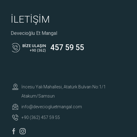
İLETİŞİM
Devecioğlu Et Mangal
457 59 55
BİZE ULAŞIN
+90 (362)
İncesu Yalı Mahallesi, Atatürk Bulvarı No:1/1
Atakum/Samsun
info@deveciogluetmangal.com
+90 (362) 457 59 55